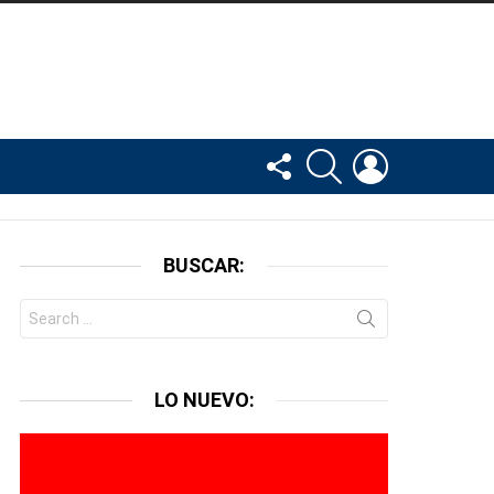
FOLLOW
BUSCAR
LOGIN
US
BUSCAR:
Search
for:
LO NUEVO: