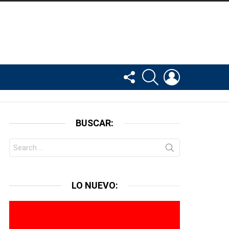
FOLLOW
BUSCAR
LOGIN
US
BUSCAR:
Search
for:
LO NUEVO: