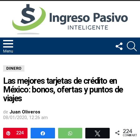
FOLLOW
B
US
Menu
DINERO
Las mejores tarjetas de crédito en
México: bonos, ofertas y puntos de
viajes
de
Juan Oliveros
08/01/2020, 12:26 am
224
Pin
224
Compartir
WhatsApp
Twittear
COMPARTIR