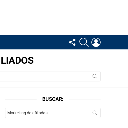
FOLLOW
BUSCAR
LOGIN
US
ILIADOS
BUSCAR:
Search
for: