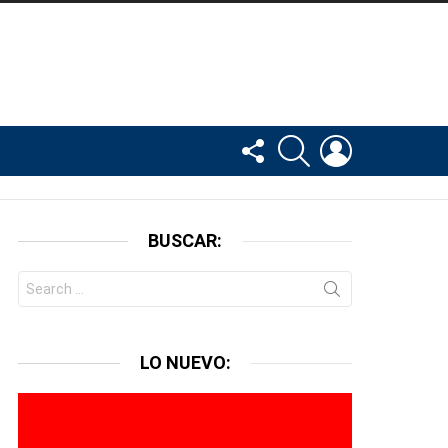
FOLLOW
BUSCAR
LOGIN
US
BUSCAR:
Search
for:
LO NUEVO: