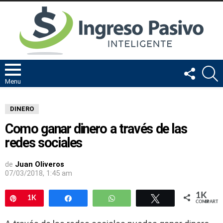
FOLLOW
B
US
Menu
DINERO
Como ganar dinero a través de las
redes sociales
de
Juan Oliveros
07/03/2018, 1:45 am
1K
Pin
1K
Compartir
WhatsApp
Twittear
COMPARTIR