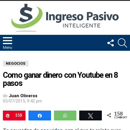
FOLLOW
B
US
Menu
NEGOCIOS
Como ganar dinero con Youtube en 8
pasos
de
Juan Oliveros
03/07/2015, 9:42 pm
158
Pin
158
Compartir
WhatsApp
Twittear
COMPARTIR