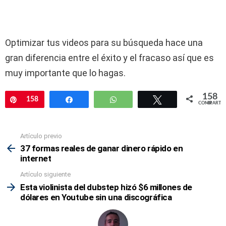
Optimizar tus videos para su búsqueda hace una
gran diferencia entre el éxito y el fracaso así que es
muy importante que lo hagas.
158
Pin
158
Compartir
WhatsApp
Twittear
COMPARTIR
Artículo previo
Mira
más
37 formas reales de ganar dinero rápido en
internet
Artículo siguiente
Esta violinista del dubstep hizó $6 millones de
dólares en Youtube sin una discográfica