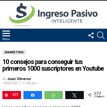
FOLLOW
B
US
Menu
MARKETING
10 consejos para conseguir tus
primeros 1000 suscriptores en Youtube
de
Juan Oliveros
14/02/2017, 11:30 pm
577
Pin
577
Compartir
WhatsApp
Twittear
COMPARTIR