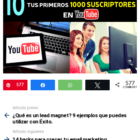
577
Pin
577
Compartir
WhatsApp
Twittear
COMPARTIR
Artículo previo
Mira
más
¿Qué es un lead magnet? 9 ejemplos que puedes
utilizar con Éxito.
Artículo siguiente
14 hacks para crecer tu email marketing