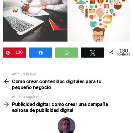
130
Pin
130
Compartir
WhatsApp
Twittear
COMPARTIR
Artículo previo
Mira
más
Como crear contenidos digitales para tu
pequeño negocio
Artículo siguiente
Publicidad digital: como crear una campaña
exitosa de publicidad digital