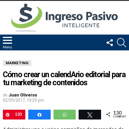
FOLLOW
B
US
Menu
MARKETING
Cómo crear un calendArio editorial para
tu marketing de contenidos
de
Juan Oliveros
02/09/2017, 10:29 pm
130
Pin
130
Compartir
WhatsApp
Twittear
COMPARTIR