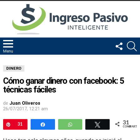
FOLLOW
B
US
Menu
DINERO
Cómo ganar dinero con facebook: 5
técnicas fáciles
de
Juan Oliveros
26/07/2017, 12:21 am
31
Pin
31
Compartir
WhatsApp
Twittear
COMPARTIR